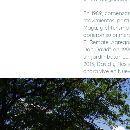
En 1989, comenzaro
movimientos para s
Maya, y el turismo
abrieron su primer
El Remate. Agrega
Don David” en 199
un jardín botánico
2013, David y Rosi
ahora vive en Nue