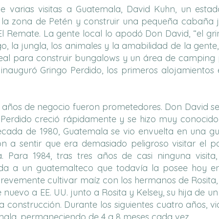
e varias visitas a Guatemala, David Kuhn, un estad
la zona de Petén y construir una pequeña cabaña ju
l Remate. La gente local lo apodó Don David, “el gri
o, la jungla, los animales y la amabilidad de la gente
ideal para construir bungalows y un área de camping p
 inauguró Gringo Perdido, los primeros alojamientos 
 años de negocio fueron prometedores. Don David se
o Perdido creció rápidamente y se hizo muy conocido
ada de 1980, Guatemala se vio envuelta en una guerr
n a sentir que era demasiado peligroso visitar el pa
a. Para 1984, tras tres años de casi ninguna visit
da a un guatemalteco que todavía la posee hoy en 
evemente cultivar maíz con los hermanos de Rosita, 
nuevo a EE. UU. junto a Rosita y Kelsey, su hija de u
a construcción. Durante los siguientes cuatro años, v
mala, permaneciendo de 4 a 8 meses cada vez.