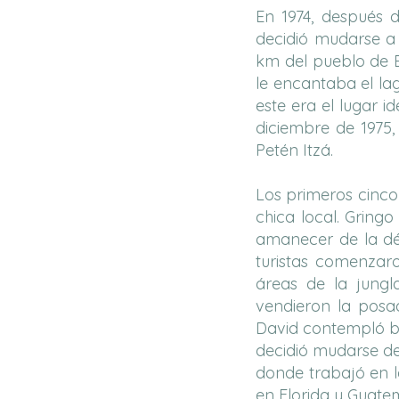
En 1974, después d
decidió mudarse a 
km del pueblo de E
le encantaba el lag
este era el lugar 
diciembre de 1975,
Petén Itzá.
Los primeros cinco
chica local. Gring
amanecer de la déc
turistas comenzaro
áreas de la jungl
vendieron la posa
David contempló br
decidió mudarse de 
donde trabajó en l
en Florida y Guate